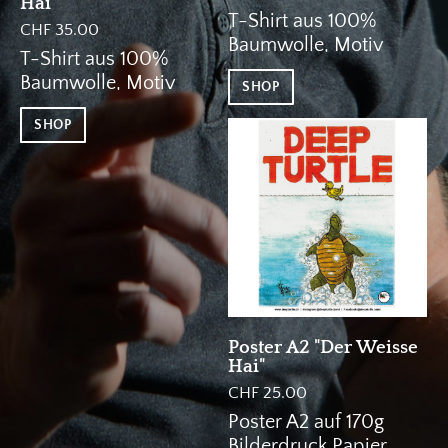
Hai"
T-Shirt aus 100%
CHF 35.00
Baumwolle, Motiv
T-Shirt aus 100%
gezeichnet von Bruno
Baumwolle, Motiv
SHOP
Vecellio
gezeichnet von Bruno
SHOP
Vecellio
Poster A2 "Der Weisse
Hai"
CHF 25.00
Poster A2 auf 170g
Bilderdruck Papier,