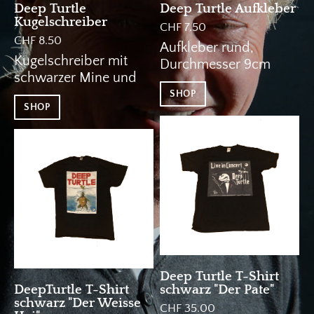
Deep Turtle
Deep Turtle Aufkleber
Kugelschreiber
CHF 7.50
CHF 8.50
Aufkleber rund,
Kugelschreiber mit
Durchmesser 9cm
schwarzer Mine und
Soft-Touch Stylus für
SHOP
SHOP
Tablets und
Smartphones.
Deep Turtle T-Shirt
DeepTurtle T-Shirt
schwarz "Der Pate"
schwarz "Der Weisse
CHF 35.00